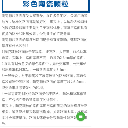
陶瓷颗粒路面深受大家喜爱。在许多住宅区、公园广场等
地方，这样的路面都是铺好的，事实上，以这种方式铺好
的陶瓷颗粒路面主要是为了美观和优雅，而薄层路面具有
优异的防滑和耐磨效果，受到业主的广泛青睐。
陶瓷颗粒路面的厚度对应用场景有直接影响。薄层路面的
厚度有什么区别？
1.陶瓷颗粒路面位于景观路、迎宾路、人行道、非机动车
道等。实际上，路面厚度不高，通常为2-3mm厚的路面。
2.在具有划分意义的彩色路面中，如公交车道、公交车站
和出租车临时车站，一般路面厚度为3-4mm。
3.一般来说，对于攀爬和下坡等坡道的防滑路面，高速公
路和减速带等区域，陶瓷颗粒路面的厚度可以为3-5mm，
或交通事故频繁发生的区域。
4.一些需要定制的特殊路面类似于防火、防冰和防车辙道
路，不包括在普通道路厚度的计算中。
事实上，陶瓷颗粒的路面厚度与路面所需的防滑程度呈正
相关。铺路应根据实际情况选择。如果路面太厚，材料成
本将会显著增加。路面太薄也会导致防滑性能不足导致事
故。