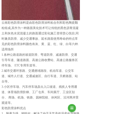
云南彩色防滑涂料是由彩色防滑涂料粘合剂和彩色陶瓷颗
粒组成,其作为一种路面美化技术可让传统的黑色沥青混凝
土和灰色水泥混凝土的路面通过彩化施工变得赏心悦目,同
时兼具防滑、减少交通事故、延长路面使用寿命的特点常
见的彩色防滑涂料颜色有灰、黄、蓝、红、绿、白等六种.
适用场所
1.各种公路道路的坡道防滑、弯道防滑、减速防滑、交通
引导车道、隧道路面、高速公路收费站、高速公路服务区
停车场、 ETC专用车道等。
2.城市交通环形路、交通拥堵路段、机动车道、公交车
道、城市人行道、交通减速区、自行车道、天桥路面、站
台等。
3.小区停车场、汽车停车场及出入口坡道、残疾人专用通
道、体育场防滑阶梯、工厂仓库、车间展厅、工业区划
分、 商场、机场、铁路、园林院校、休闲区、沿河两岸景
观道等。
彩色防滑涂料优点
1、附着力强、韧性好：解决了由于天气高低温变化导致路