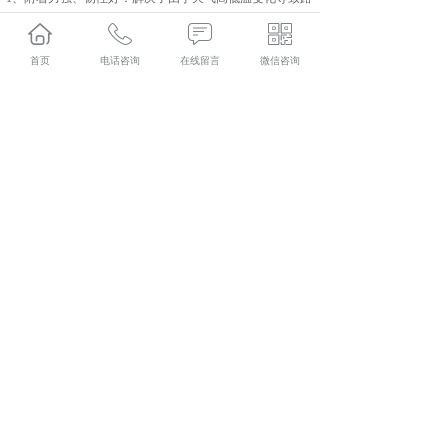
面出现热胀冷缩、断裂、脱层等现象。
2、耐候性好：性能稳定，耐高低温，耐紫外线，耐老化，
耐酸碱，耐油污，耐腐蚀，寿命更长。
首页
电话咨询
在线留言
微信咨询
3、色彩丰富：可根据喜好搭配颜色，绘制各种图案。
4、耐磨性优异：特殊的聚氨酯耐磨树脂与耐磨防滑骨料的
配合，大大提高了防滑系数。综合性能指标更高，性价比
更高。
以上有关彩色防滑涂料的相关内容介绍就到这里了，希望
对大家有所帮助。
相关标签：
彩色防滑涂料
,
云南彩色防滑涂料
,
云南彩色防滑
涂料厂家
,