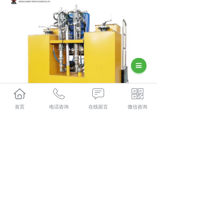
首页
电话咨询
在线留言
微信咨询
相关标签：
上一条：
楚雄助力车（汽油）
下一条：
楚雄LXD400液压单缸热熔釜
365系统