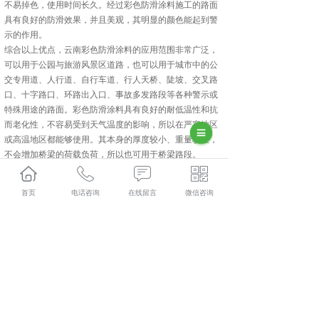
不易掉色，使用时间长久。经过彩色防滑涂料施工的路面
具有良好的防滑效果，并且美观，其明显的颜色能起到警
示的作用。
综合以上优点，云南彩色防滑涂料的应用范围非常广泛，
可以用于公园与旅游风景区道路，也可以用于城市中的公
交专用道、人行道、自行车道、行人天桥、陡坡、交叉路
口、十字路口、环路出入口、事故多发路段等各种警示或
特殊用途的路面。彩色防滑涂料具有良好的耐低温性和抗
而老化性，不容易受到天气温度的影响，所以在严寒地区
或高温地区都能够使用。其本身的厚度较小、重量较轻，
不会增加桥梁的荷载负荷，所以也可用于桥梁路段。
首页
电话咨询
在线留言
微信咨询
相关标签：
彩色防滑涂料
,
云南彩色防滑涂料
,
上一条：
楚雄热熔标线涂料的特点
下一条：
热熔楚雄标线涂料环保性价比高